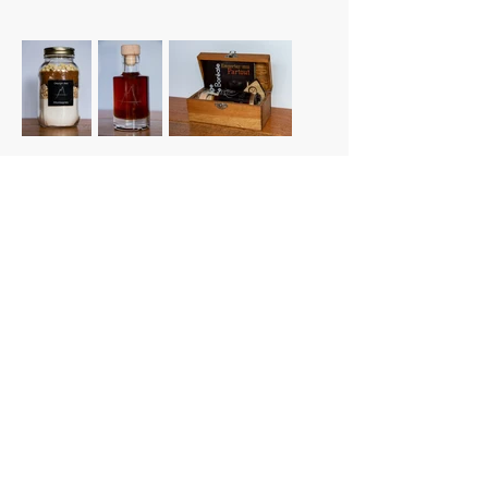
Nous contacter
N'hésitez pas à aller voir quelques unes de
nos créations (logos, affiches etc...),
en allant jeter un coup d'oeil à notre
portfolio
.